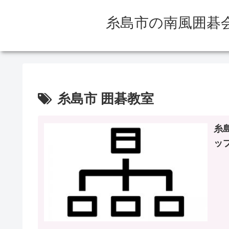
糸島市の南風囲碁会
糸島市 囲碁教室
糸
ッ